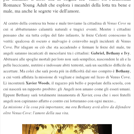
Romance Young Adult che esplora i meandri della lotta tra bene e
male, ma anche le segrete vie dell'amore.
Al centro della contesa tra bene e male troviamo la cittadina di
Venus Cove
su
cui si abbatteranno calamità naturali e tragici eventi. Mentre i cittadini
pensano che sia tutta colpa del fato infausto, le forze Celesti conoscono la
verità: qualcosa di oscuro e malvagio è coinvolto negli incidenti di Venus
Cove. Per idagare su ciò che sta accadendo e fermare le forze del male, tre
Gabriel, Bethany e Ivy
angeli saranno incaricati di mescolarsi tra i cittadini:
.
Abituarsi alle spoglie mortali per loro non sarà sempilice, nascondere le ali e la
pelle luccicante, nutrirsi e indossare abiti terrestri, sarà un sacrificio difficile da
Bethany
accettare. Ma colei che sarà posta più in difficoltà dal suo compito è
,
a cui verrà affidata la missione di vegliare e indagare sul liceo di Venus Cove.
Xavier Woods
Lì incontrerà
, il ragazzo più bello e popolare della scuola, con
cui nascerà un rapporto proibito: gli Angeli non amano come gli esseri umani.
Eppure Bethany sarà totalmente innamorata di Xavier, cosa che i suoi fratelli
angeli non capiranno affatto e contro cui lotteranno con ogni mezzo...
La missione è la cosa più importante, ma ora Bethany avrà altro da difendere
oltre Venus Cove: l'amore della sua vita.