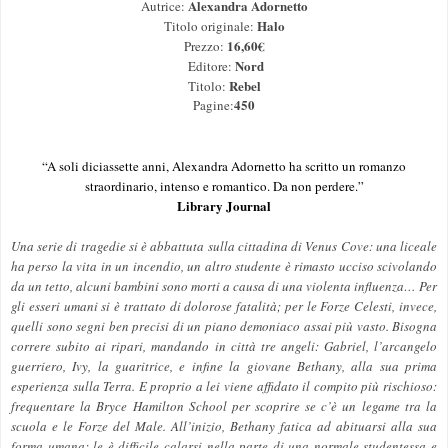
Alexandra Adornetto
Autrice:
Halo
Titolo originale:
16,60€
Prezzo:
Nord
Editore:
Rebel
Titolo:
450
Pagine:
“A soli diciassette anni, Alexandra Adornetto ha scritto un romanzo
straordinario, intenso e romantico. Da non perdere.”
Library Journal
Una serie di tragedie si è abbattuta sulla cittadina di Venus Cove: una liceale
ha perso la vita in un incendio, un altro studente è rimasto ucciso scivolando
da un tetto, alcuni bambini sono morti a causa di una violenta influenza… Per
gli esseri umani si è trattato di dolorose fatalità; per le Forze Celesti, invece,
quelli sono segni ben precisi di un piano demoniaco assai più vasto. Bisogna
correre subito ai ripari, mandando in città tre angeli: Gabriel, l’arcangelo
guerriero, Ivy, la guaritrice, e infine la giovane Bethany, alla sua prima
esperienza sulla Terra. E proprio a lei viene affidato il compito più rischioso:
frequentare la Bryce Hamilton School per scoprire se c’è un legame tra la
scuola e le Forze del Male. All’inizio, Bethany fatica ad abituarsi alla sua
forma umana: le è difficile calarsi nella parte di una normale studentessa e