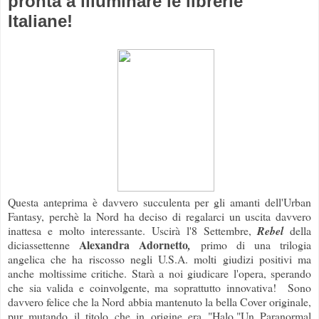
pronta a illuminare le librerie
Italiane!
Questa anteprima è davvero succulenta per gli amanti dell'Urban
Fantasy, perchè la Nord ha deciso di regalarci un uscita davvero
inattesa e molto interessante. Uscirà l'8 Settembre,
Rebel
della
Alexandra Adornetto
diciassettenne
,
primo di una trilogia
angelica che ha riscosso negli U.S.A. molti giudizi positivi ma
anche moltissime critiche. Starà a noi giudicare l'opera, sperando
che sia valida e coinvolgente, ma soprattutto innovativa! Sono
davvero felice che la Nord abbia mantenuto la bella Cover originale,
pur mutando il titolo che in origine era "Halo."Un Paranormal