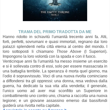
TRAMA DEL PRIMO TRADOTTA DA ME
Hanno ridotto in schiavitù l'umanità trecento anni fa. Alti,
forti, perfetti, sovrumani e quasi immortali, regnano dai loro
palazzi splendenti nella città eterna al centro del mondo. I
loro sottoposti li chiamano
Those Above
(I Superiori).
Impongono la loro volontà con la spada e con il fuoco.
Venticinque anni fa l'umanità ha messo insieme un esercito
e si è sollevata contro di essi, solo per essere massacrata in
una battaglia terribile. La speranza è morta quel giorno, ma
l'odio è sopravvissuto. Voci di una nuova rivolta cominciano
a diffondersi tra gli oppressi: una donna, resa vedova dalla
guerra, ha dedicato la sua vita alla vendetta; il generale,
l'unico uomo ad aver mai sconfitto un Superiore in
combattimento uno contro uno, chiama a raccolta una nuova
legione; e un giovane assassino emerso dai bassifondi
guiderà una rivolta nella capitale.